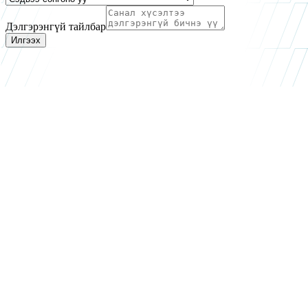
Дэлгэрэнгүй тайлбар
Илгээх