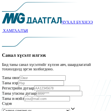
ЧУХАЛ БYХНЭЭ
ХАМГААЛЪЯ
Санал хүсэлт илгээх
Бид таны санал хүсэлтийг хүлээн авч, шаардлагатай
тохиолдолд эргэн холбогдоно.
Таны овог
Таны нэр
Регистрийн дугаар
Таны утасны дугаар
Таны и-мэйл
Сэдэв