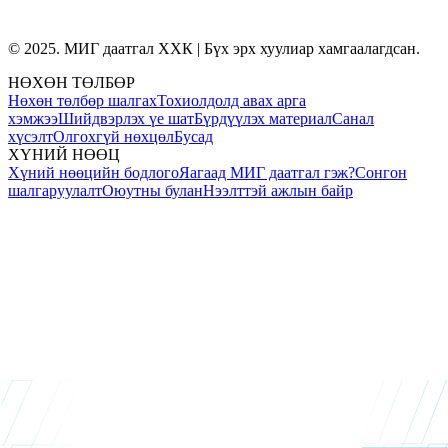
© 2025. МИГ даатгал ХХК | Бүх эрх хуулиар хамгаалагдсан.
НӨХӨН ТӨЛБӨР
Нөхөн төлбөр шалгах
Тохиолдолд авах арга
хэмжээ
Шийдвэрлэх үе шат
Бүрдүүлэх материал
Санал
хүсэлт
Олгохгүй нөхцөл
Бусад
ХҮНИЙ НӨӨЦ
Хүний нөөцийн бодлого
Яагаад МИГ даатгал гэж?
Сонгон
шалгаруулалт
Оюутны булан
Нээлттэй ажлын байр