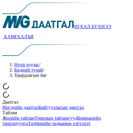
ЧУХАЛ БYХНЭЭ
ХАМГААЛЪЯ
Нүүр хуудас
/
Бидний тухай
/
Удирдлагын баг
Даатгал
Иргэдийн даатгал
Байгууллагын даатгал
Тайлан
Жилийн тайлан
Улирлын тайлангууд
Компанийн
танилцуулга
Төлбөрийн чадварын үзүүлэлт