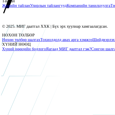
Тайлан
Жилийн тайлан
Улирлын тайлангууд
Компанийн танилцуулга
Тө
© 2025. МИГ даатгал ХХК | Бүх эрх хуулиар хамгаалагдсан.
НӨХӨН ТӨЛБӨР
Нөхөн төлбөр шалгах
Тохиолдолд авах арга хэмжээ
Шийдвэрлэх 
ХҮНИЙ НӨӨЦ
Хүний нөөцийн бодлого
Яагаад МИГ даатгал гэж?
Сонгон шалг