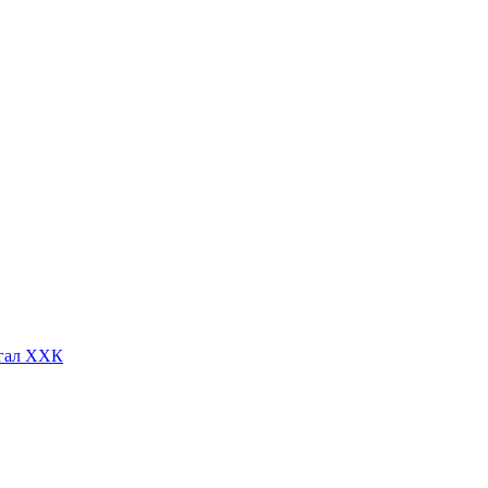
тгал ХХК