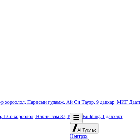
-р хороолол, Парисын гудамж, Ай Си Тауэр, 9 давхар, МИГ Даа
 13-р хороолол, Нарны зам 87, NSCB Building, 1 давхарт
Ai Туслах
Нэвтрэх