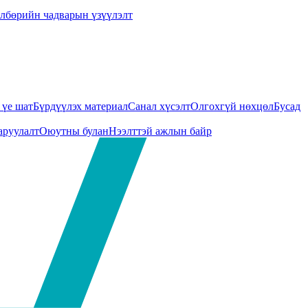
лбөрийн чадварын үзүүлэлт
үе шат
Бүрдүүлэх материал
Санал хүсэлт
Олгохгүй нөхцөл
Бусад
аруулалт
Оюутны булан
Нээлттэй ажлын байр