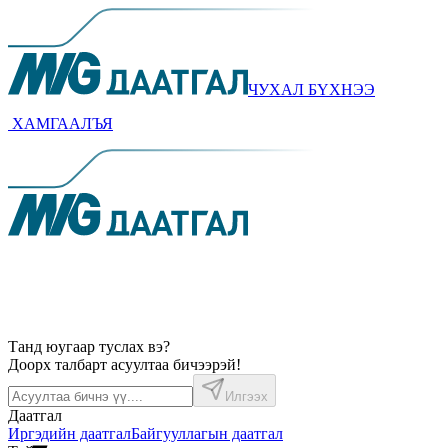
ЧУХАЛ БYХНЭЭ
ХАМГААЛЪЯ
Танд юугаар туслах вэ?
Доорх талбарт асуултаа бичээрэй!
Илгээх
Даатгал
Иргэдийн даатгал
Байгууллагын даатгал