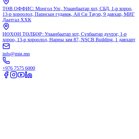
ТӨВ ОФФИС: Монгол Улс, Улаанбаатар хот, СБД, 1-р хороо,
13-р хороолол, Парисын гудамж, Ай Си Тауэр, 9 давхар, МИГ
Даатгал ХХК
НӨХӨН ТӨЛБӨР: Улаанбаатар хот, Сүхбаатар дүүрэг, 1-р
хороо, 13-р хороолол, Нарны зам 87, NSCB Building, 1 давхарт
info@mig.mn
+976 7575 6000