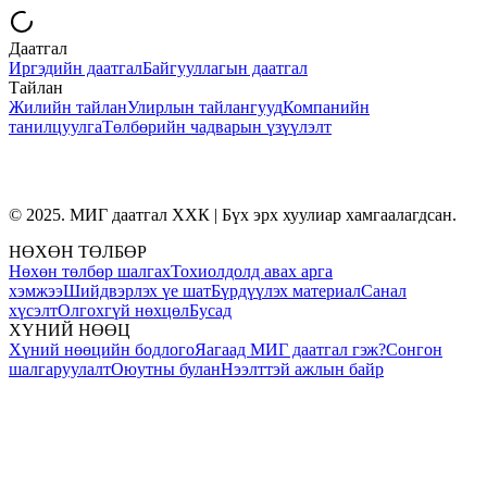
Даатгал
Иргэдийн даатгал
Байгууллагын даатгал
Тайлан
Жилийн тайлан
Улирлын тайлангууд
Компанийн
танилцуулга
Төлбөрийн чадварын үзүүлэлт
© 2025. МИГ даатгал ХХК | Бүх эрх хуулиар хамгаалагдсан.
НӨХӨН ТӨЛБӨР
Нөхөн төлбөр шалгах
Тохиолдолд авах арга
хэмжээ
Шийдвэрлэх үе шат
Бүрдүүлэх материал
Санал
хүсэлт
Олгохгүй нөхцөл
Бусад
ХҮНИЙ НӨӨЦ
Хүний нөөцийн бодлого
Яагаад МИГ даатгал гэж?
Сонгон
шалгаруулалт
Оюутны булан
Нээлттэй ажлын байр